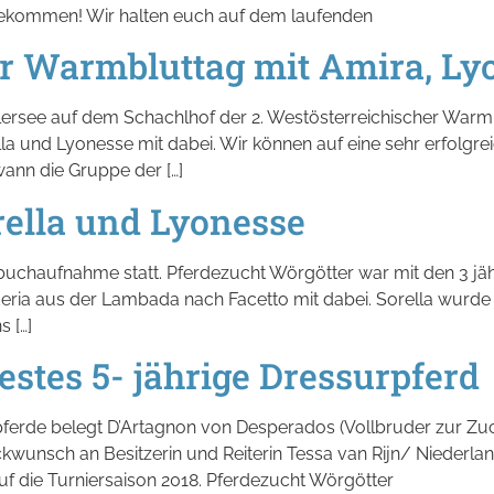
 bekommen! Wir halten euch auf dem laufenden
er Warmbluttag mit Amira, Lyo
lersee auf dem Schachlhof der 2. Westösterreichischer Warmb
lla und Lyonesse mit dabei. Wir können auf eine sehr erfolgre
ann die Gruppe der […]
ella und Lyonesse
utbuchaufnahme statt. Pferdezucht Wörgötter war mit den 3 j
ria aus der Lambada nach Facetto mit dabei. Sorella wurde 
s […]
estes 5- jährige Dressurpferd
pferde belegt D’Artagnon von Desperados (Vollbruder zur Zuch
kwunsch an Besitzerin und Reiterin Tessa van Rijn/ Niederland
f die Turniersaison 2018. Pferdezucht Wörgötter