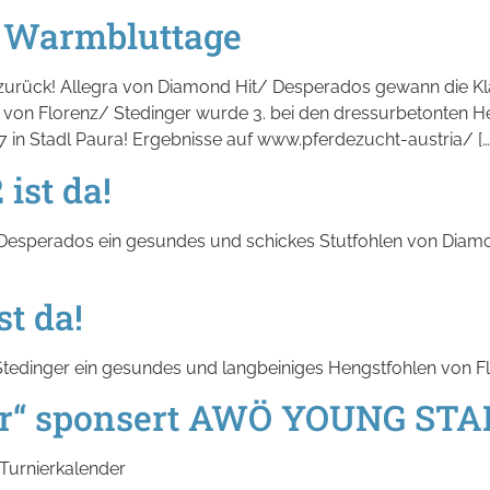
e Warmbluttage
zurück! Allegra von Diamond Hit/ Desperados gewann die Kla
von Florenz/ Stedinger wurde 3. bei den dressurbetonten He
 in Stadl Paura! Ergebnisse auf www.pferdezucht-austria/ […
st da!
on Desperados ein gesundes und schickes Stutfohlen von Diam
t da!
 Stedinger ein gesundes und langbeiniges Hengstfohlen von F
ter“ sponsert AWÖ YOUNG ST
urnierkalender