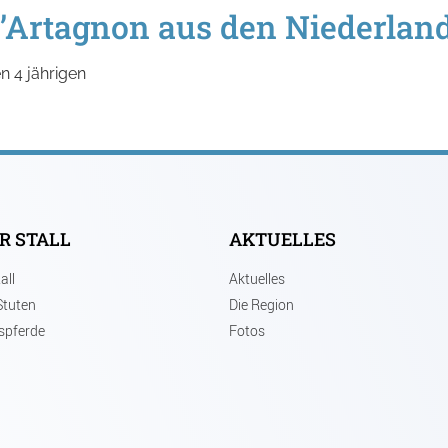
’Artagnon aus den Niederlan
n 4 jährigen
R STALL
AKTUELLES
all
Aktuelles
Stuten
Die Region
spferde
Fotos