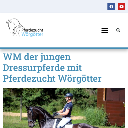
WM der jungen
Dressurpferde mit
Pferdezucht Wörgötter