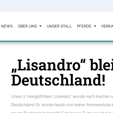
NEWS
ÜBER UNS
UNSER STALL
PFERDE
VERK
„Lisandro“ ble
Deutschland!
Unser 2. Hengstfohlen „Lisandro“ wurde nach Aachen ver
Deutschland. Er wurde heute von seiner Ammenstute i