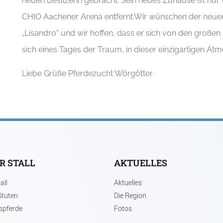
neuen Besitzerin gebracht. Sein neues Zuhause ist nu
CHIO Aachener Arena entfernt.Wir wünschen der neuen B
„Lisandro“ und wir hoffen, dass er sich von den große
sich eines Tages der Traum, in dieser einzigartigen Atmo
Liebe Grüße Pferdezucht Wörgötter
R STALL
AKTUELLES
all
Aktuelles
Stuten
Die Region
spferde
Fotos