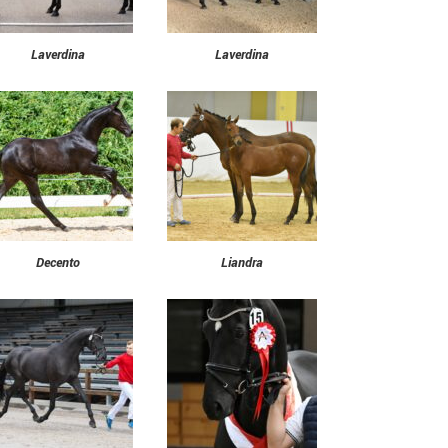
Laverdina
Laverdina
Decento
Liandra