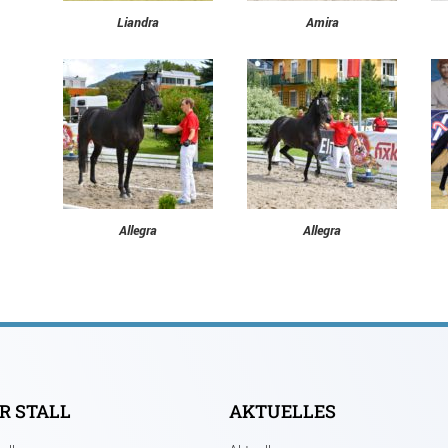
Liandra
Amira
Allegra
Allegra
R STALL
AKTUELLES